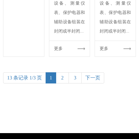
设备、测量仪
设备、测量仪
表、保护电器和
表、保护电器和
辅助设备组装在
辅助设备组装在
封闭或半封闭...
封闭或半封闭...
更多
更多
13 条记录 1/3 页
1
2
3
下一页