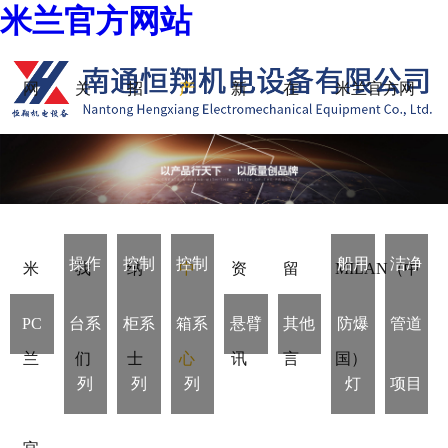
米兰官方网站
网
关
招
产
新
在
米兰官方网
站
于
贤
品
闻
线
站-米兰
操作
控制
控制
船用
洁净
米
我
纳
中
资
留
MILAN（中
PC
台系
柜系
箱系
悬臂
其他
防爆
管道
兰
们
士
心
讯
言
国）
列
列
列
灯
项目