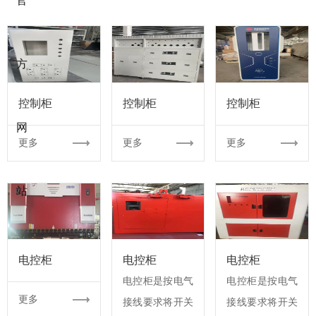
官
方
控制柜
控制柜
控制柜
网
更多
更多
更多
站
电控柜
电控柜
电控柜
电控柜是按电气
电控柜是按电气
更多
接线要求将开关
接线要求将开关