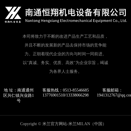
本司将致力于不断的改进产品生产工艺和品质，
并且不断的发展新的产品去保持市场的竞争能
力。正朝着现代企业的方向与时间一同前进。
以"真诚、务实、优质、高效"为企业宗旨，竭诚
为各界人士服务。
地 址：南通通州
客服热线：0513-85546685
客服邮箱：
13776901510/13338066298
1941312767@qq.c
区兴仁镇兴业路1
号
Copyright © 米兰官方网站-米兰MILAN（中国）