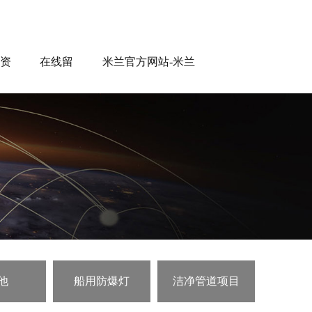
资
在线留
米兰官方网站-米兰
言
MILAN（中国）
他
船用防爆灯
洁净管道项目