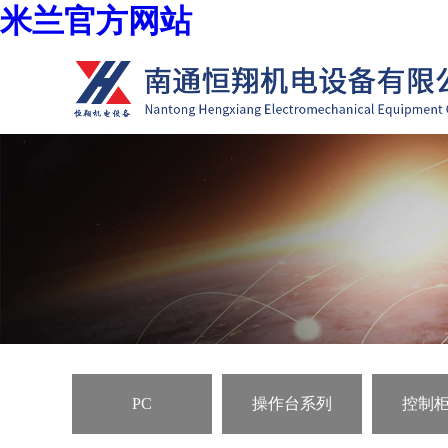
米兰官方网站
PC
操作台系列
控制