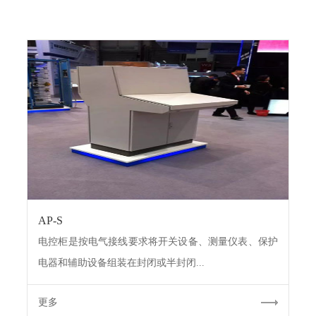
AP-S
电控柜是按电气接线要求将开关设备、测量仪表、保护
电器和辅助设备组装在封闭或半封闭...
更多