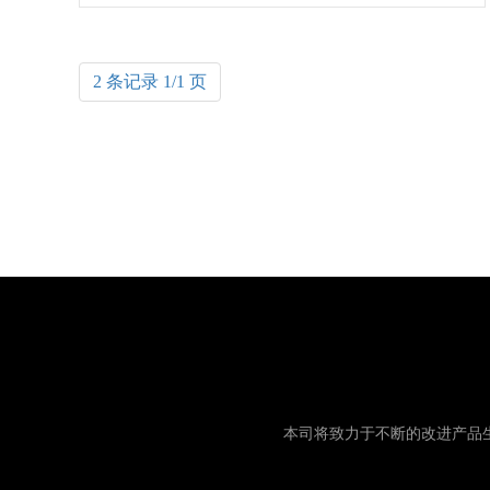
2 条记录 1/1 页
本司将致力于不断的改进产品