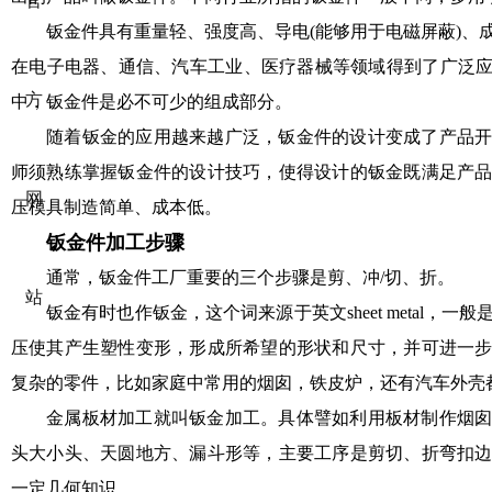
官
钣金件具有重量轻、强度高、导电(能够用于电磁屏蔽)、
在电子电器、通信、汽车工业、医疗器械等领域得到了广泛应
方
中，钣金件是必不可少的组成部分。
随着钣金的应用越来越广泛，钣金件的设计变成了产品
师须熟练掌握钣金件的设计技巧，使得设计的钣金既满足产
网
压模具制造简单、成本低。
钣金件加工步骤
通常，钣金件工厂重要的三个步骤是剪、冲/切、折。
站
钣金有时也作钣金，这个词来源于英文sheet metal，
压使其产生塑性变形，形成所希望的形状和尺寸，并可进一
复杂的零件，比如家庭中常用的烟囱，铁皮炉，还有汽车外壳
金属板材加工就叫钣金加工。具体譬如利用板材制作烟
头大小头、天圆地方、漏斗形等，主要工序是剪切、折弯扣
一定几何知识。