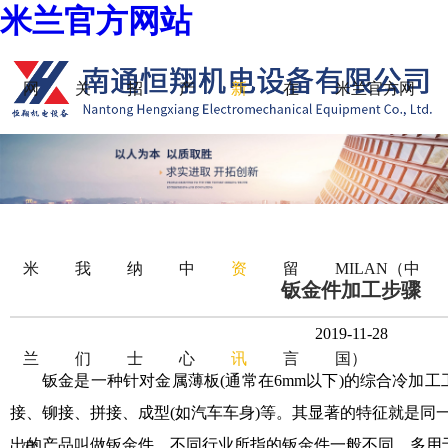
米兰官方网站
网
关
招
产
新
在
米兰官方网
站
于
贤
品
闻
线
站-米兰
米
我
纳
中
资
留
MILAN（中
钣金件加工步骤
2019-11-28
兰
们
士
心
讯
言
国）
钣金是一种针对金属薄板(通常在6mm以下)的综合冷加工
接、铆接、拼接、成型(如汽车车身)等。其显著的特征就是同
出的产品叫做钣金件。不同行业所指的钣金件一般不同，多用