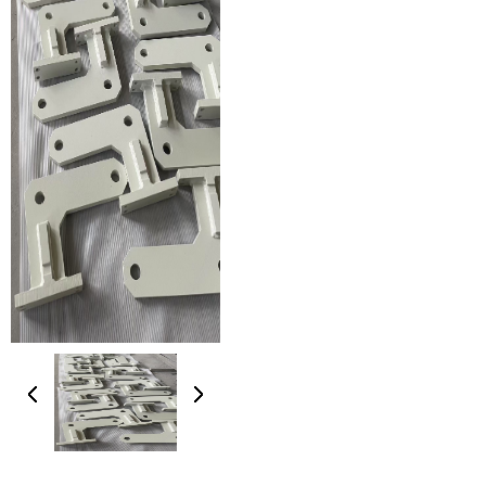
官
方
网
站